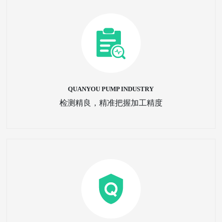
QUANYOU PUMP INDUSTRY
检测精良，精准把握加工精度