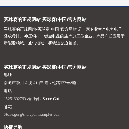
买球赛的正规网站-买球赛(中国)官方网站
买球赛的正规网站-买球赛(中国)官方网站 是一家专业生产电力电子
叠成母排、冲压铜排、钣金制品的生产加工型企业。产品广泛应用于
新能源领域、通讯领域、和轨道交通领域。
买球赛的正规网站-买球赛(中国)官方网站
地址：
南通市崇川区观音山街道世伦路123号8幢
电话：
15251302760
桂衍岩 / Stone Gui
邮箱：
Stone.gui@sharepointsamples.com
快捷导航