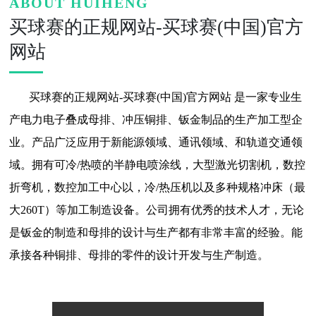
ABOUT HUIHENG
买球赛的正规网站-买球赛(中国)官方
网站
买球赛的正规网站-买球赛(中国)官方网站 是一家专业生
产电力电子叠成母排、冲压铜排、钣金制品的生产加工型企
业。产品广泛应用于新能源领域、通讯领域、和轨道交通领
域。拥有可冷/热喷的半静电喷涂线，大型激光切割机，数控
折弯机，数控加工中心以，冷/热压机以及多种规格冲床（最
大260T）等加工制造设备。公司拥有优秀的技术人才，无论
是钣金的制造和母排的设计与生产都有非常丰富的经验。能
承接各种铜排、母排的零件的设计开发与生产制造。