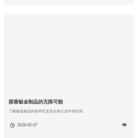
探索钣金制品的无限可能
了解钣金制品的多样性及其在各行业中的应用。
2026-02-07