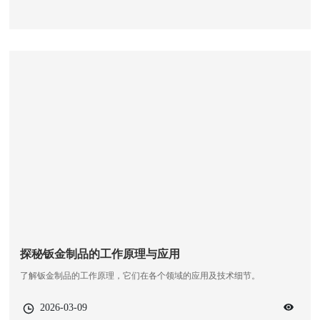
探秘钣金制品的工作原理与应用
了解钣金制品的工作原理，它们在各个领域的应用及技术细节。
2026-03-09