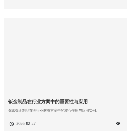
钣金制品在行业方案中的重要性与应用
探索钣金制品在各行业解决方案中的核心作用与应用实例。
2026-02-27