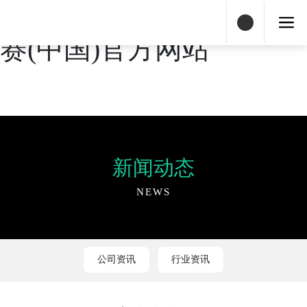
买球赛的正规网站-买球
赛(中国)官方网站
新闻动态
NEWS
公司资讯
行业资讯