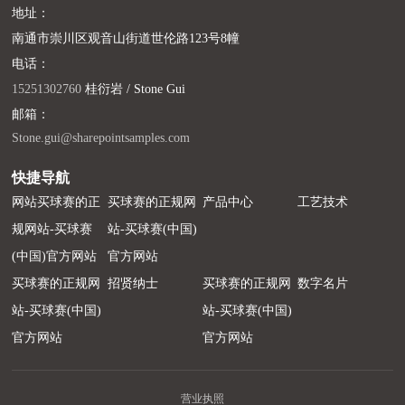
地址：
南通市崇川区观音山街道世伦路123号8幢
电话：
15251302760
桂衍岩 / Stone Gui
邮箱：
Stone.gui@sharepointsamples.com
快捷导航
网站买球赛的正
买球赛的正规网
产品中心
工艺技术
规网站-买球赛
站-买球赛(中国)
(中国)官方网站
官方网站
买球赛的正规网
招贤纳士
买球赛的正规网
数字名片
站-买球赛(中国)
站-买球赛(中国)
官方网站
官方网站
营业执照