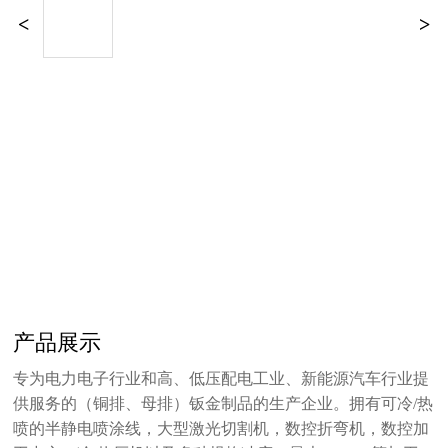
产品展示
专为电力电子行业和高、低压配电工业、新能源汽车行业提
供服务的（铜排、母排）钣金制品的生产企业。拥有可冷/热
喷的半静电喷涂线，大型激光切割机，数控折弯机，数控加