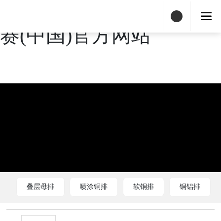
买球赛的正规网站-买球
赛(中国)官方网站
叠层母排
喷涂铜排
软铜排
铜铝排